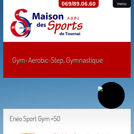
069/89.06.60
menu
Gym-Aerobic-Step, Gymnastique
Enéo Sport Gym +50