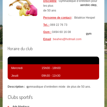
Discipline
: Gymnastique d’entretien pour
les plus
de 50 ans
Personne de contact
: Béatrice Hespel
Tel. :
069 22 76 73
Gsm :
0494 60 16 08
Email
:
beahes@hotmail.com
Horaire du club
Jour
Horaire
Note
Mercredi
15h00 - 18h00
Jeudi
09h30 - 11h30
Description : g
ymnastique d’entretien mixte de plus de 50 ans.
Clubs sportifs
Arts Martiaux