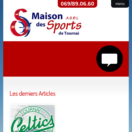
069/89.06.60
menu
Les derniers Articles
06
Août
2013