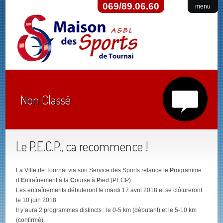
069/89.06.60
menu
Non Classé
Le P.E.C.P., ca recommence !
La Ville de Tournai via son Service des Sports relance le
P
rogramme
d’
E
ntraînement à la
C
ourse à
P
ied (PECP).
Les entraînements débuteront le mardi 17 avril 2018 et se clôtureront
le 10 juin 2018.
Il y’aura 2 programmes distincts : le 0-5 km (débutant) et le 5-10 km
(confirmé).